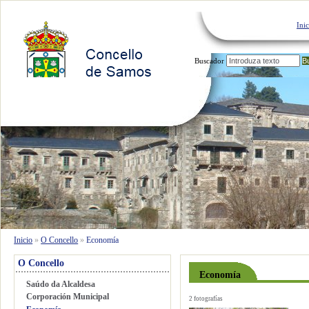
Inic
Buscador
O Concello
Servizos Municipais
Inicio
»
O Concello
»
Economía
O Concello
Economía
Saúdo da Alcaldesa
Corporación Municipal
2 fotografías