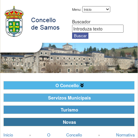
Menu:
Buscador
O Concello
Servizos Municipais
Turismo
Novas
Inicio
»
O Concello
»
Normativa