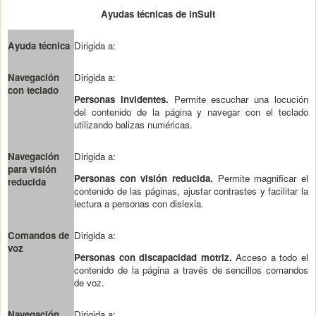
Ayudas técnicas de inSuit
Ayuda técnica
Dirigida a:
Navegación
Dirigida a:
con teclado
Personas invidentes.
Permite escuchar una locución
del contenido de la página y navegar con el teclado
utilizando balizas numéricas.
Navegación
Dirigida a:
para visión
Personas con visión reducida.
Permite magnificar el
reducida
contenido de las páginas, ajustar contrastes y facilitar la
lectura a personas con dislexia.
Comandos de
Dirigida a:
voz
Personas con discapacidad motriz.
Acceso a todo el
contenido de la página a través de sencillos comandos
de voz.
Navegación
Dirigida a: