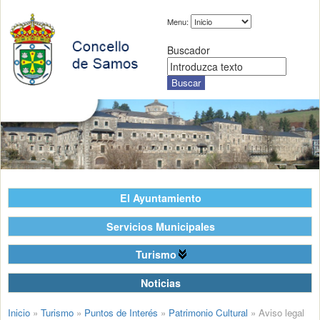
Menu:
Buscador
El Ayuntamiento
Servicios Municipales
Turismo
Noticias
Inicio
»
Turismo
»
Puntos de Interés
»
Patrimonio Cultural
»
Aviso legal