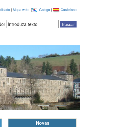
ilidade
|
Mapa web
|
Galego
|
Castellano
dor
Novas