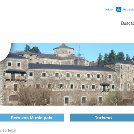
Inicio
|
Accesib
Busca
Servizos Municipais
Turismo
viso legal