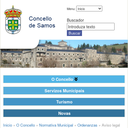
Menu:
Buscador
O Concello
Servizos Municipais
Turismo
Novas
Inicio
»
O Concello
»
Normativa Municipal
»
Ordenanzas
»
Aviso legal