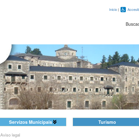
Inicio
|
Accesib
Busca
Servizos Municipais
Turismo
»
Aviso legal