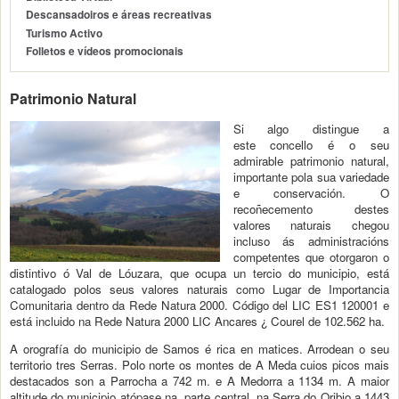
Descansadoiros e áreas recreativas
Turismo Activo
Folletos e vídeos promocionais
Patrimonio Natural
Si algo distingue a
este concello é o seu
admirable patrimonio natural,
importante pola sua variedade
e conservación. O
recoñecemento destes
valores naturais chegou
incluso ás administracións
competentes que otorgaron o
distintivo ó Val de Lóuzara, que ocupa un tercio do municipio, está
catalogado polos seus valores naturais como Lugar de Importancia
Comunitaria dentro da Rede Natura 2000. Código del LIC ES1 120001 e
está incluido na Rede Natura 2000 LIC Ancares ¿ Courel de 102.562 ha.
A orografía do municipio de Samos é rica en matices. Arrodean o seu
territorio tres Serras. Polo norte os montes de A Meda cuios picos mais
destacados son a Parrocha a 742 m. e A Medorra a 1134 m. A maior
altitude do municipio atópase na parte central, na Serra do Oribio a 1443