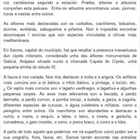
cor, cambiantes segundo a estación. Prados, árbores e arbustos
compoñen esta paisaxe. Entre os arbustos encontramos uces, piornos,
toxos e xestas entre outros.
As árbores mais destacadas son os carballos, castiñeiros, bidueiros,
acivros, avelairas, sabugueiros e piñeiros. Non é imposible encontrar
alcornoques i encinas que son especies vinculadas a climas mais
mediterráneos.
En Samos, capital do municipio, hai que resaltar a presenza maxestuosa
dun ciprés milenario, considerado unha das árbores monumentais de
Galicia. Atópase situado xunto á chamada Capela do Ciprés, unha
pequena ermita do século IX.
A fauna é moi variada. Nos ríos destacan a troita e a anguía. Os anfibios
mais comúns son a rá ibérica, o tritón ibérico, a píntega, o lución, etc.
¿ Os reptís mais comúns son o lagarto verdinegro, a lagartixa e algunhas
pequenas serpes. As aves mais relevantes son a becada, a perdiz
bermella, a perdiz común, a pomba torcaz, a bubela, a garza, a cegoña,
diferentes especies de curuxas, o águia culebreira e miñatos, como o
peregrino entre outros. Os mamíferos son abundantes e destacan a
nutria, a marta, o esquío, a lebre, o teixo, a xineta, a garduña, a
comadrexa, o gato montés, o zorro, o porco bravo, o corzo e o lobo.
A parte de todo aquelo que podemos ver na superficie como poden ser a
sua orografía, flora, fauna, etc. Samos tamén esconde nas entrañas