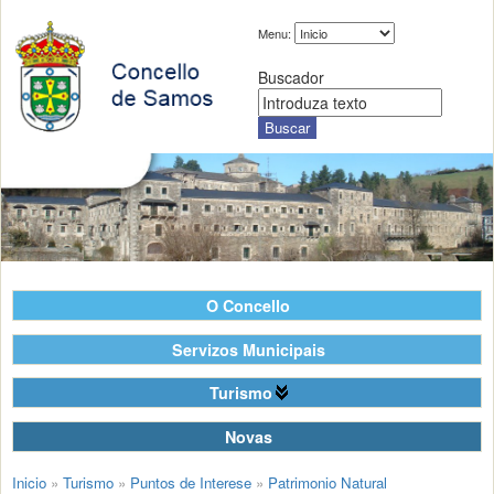
Menu:
Buscador
O Concello
Servizos Municipais
Turismo
Novas
Inicio
»
Turismo
»
Puntos de Interese
»
Patrimonio Natural