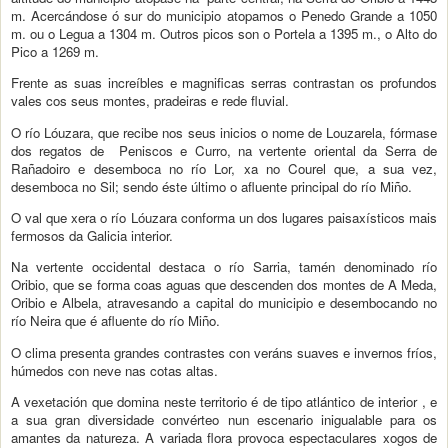
m. Acercándose ó sur do municipio atopamos o Penedo Grande a 1050
m. ou o Legua a 1304 m. Outros picos son o Portela a 1395 m., o Alto do
Pico a 1269 m.
Frente as suas increíbles e magnificas serras contrastan os profundos
vales cos seus montes, pradeiras e rede fluvial.
O río Lóuzara, que recibe nos seus inicios o nome de Louzarela, fórmase
dos regatos de Peniscos e Curro, na vertente oriental da Serra de
Rañadoiro e desemboca no río Lor, xa no Courel que, a sua vez,
desemboca no Sil; sendo éste último o afluente principal do río Miño.
O val que xera o río Lóuzara conforma un dos lugares paisaxísticos mais
fermosos da Galicia interior.
Na vertente occidental destaca o río Sarria, tamén denominado río
Oribio, que se forma coas aguas que descenden dos montes de A Meda,
Oribio e Albela, atravesando a capital do municipio e desembocando no
río Neira que é afluente do río Miño.
O clima presenta grandes contrastes con veráns suaves e invernos fríos,
húmedos con neve nas cotas altas.
A vexetación que domina neste territorio é de tipo atlántico de interior , e
a sua gran diversidade convérteo nun escenario inigualable para os
amantes da natureza. A variada flora provoca espectaculares xogos de