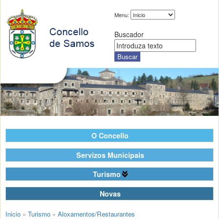
Menu:
Buscador
O Concello
Servizos Municipais
Turismo
Novas
Inicio
»
Turismo
»
Aloxamentos/Restaurantes