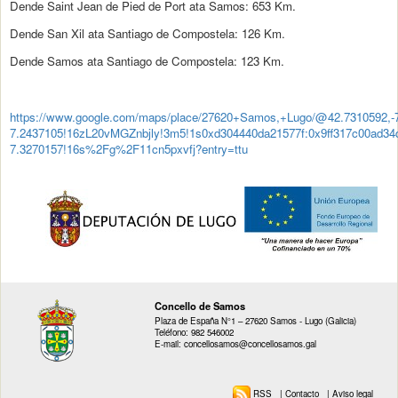
Dende Saint Jean de Pied de Port ata Samos: 653 Km.
Dende San Xil ata Santiago de Compostela: 126 Km.
Dende Samos ata Santiago de Compostela: 123 Km.
https://www.google.com/maps/place/27620+Samos,+Lugo/@42.7310592,-
7.2437105!16zL20vMGZnbjly!3m5!1s0xd304440da21577f:0x9ff317c00ad34
7.3270157!16s%2Fg%2F11cn5pxvfj?entry=ttu
Concello de Samos
Plaza de España N°1 – 27620 Samos - Lugo (Galicia)
Teléfono: 982 546002
E-mail: concellosamos@concellosamos.gal
RSS
|
Contacto
|
Aviso legal