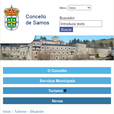
Menu:
Buscador
O Concello
Servizos Municipais
Turismo
Novas
Inicio
»
Turismo
»
Situación