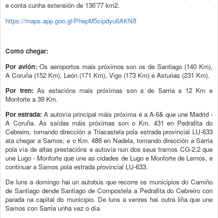
e conta cunha extensión de 136'77 km2.
https://maps.app.goo.gl/PhepM5cipdyu6AKN8
Como chegar:
Por avión:
Os aeroportos mais próximos son os de Santiago (140 Km),
A Coruña (152 Km), León (171 Km), Vigo (173 Km) e Asturias (231 Km).
Por tren:
As estacións mais próximas son a de Sarria a 12 Km e
Monforte a 39 Km.
Por estrada:
A autovía principal máis próxima é a A-6& que une Madrid -
A Coruña. As saídas máis próximas son o Km. 431 en Pedrafita do
Cebreiro, tomando dirección a Triacastela pola estrada provincial LU-633
ata chegar a Samos; e o Km. 488 en Nadela, tomando dirección a Sarria
pola vía de altas prestacións e autovía nun dos seus tramos CG-2.2 que
une Lugo - Monforte que une as cidades de Lugo e Monforte de Lemos, e
continuar a Samos pola estrada provincial LU-633.
De luns a domingo hai un autobús que recorre os municipios do Camiño
de Santiago dende Santiago de Compostela a Pedrafita do Cebreiro con
parada na capital do municipio. De luns a venres hai outra liña que une
Samos con Sarria unha vez o día.