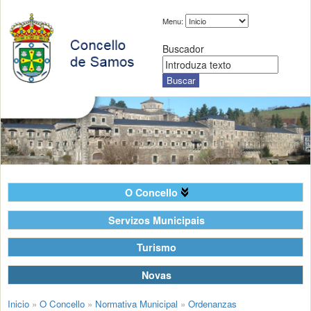
Menu:
Buscador
O Concello
Servizos Municipais
Turismo
Novas
Inicio
»
O Concello
»
Normativa Municipal
»
Ordenanzas