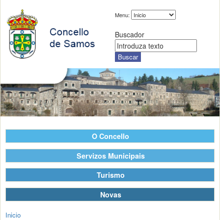
Menu:
Buscador
O Concello
Servizos Municipais
Turismo
Novas
Inicio