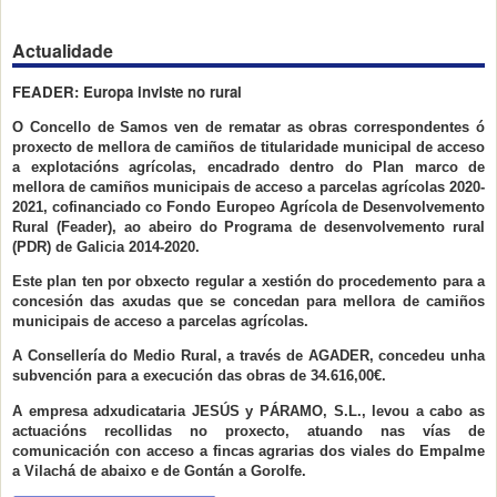
Actualidade
FEADER: Europa inviste no rural
O Concello de Samos ven de rematar as obras correspondentes ó
proxecto de mellora de camiños de titularidade municipal de acceso
a explotacións agrícolas, encadrado dentro do Plan marco de
mellora de camiños municipais de acceso a parcelas agrícolas 2020-
2021, cofinanciado co Fondo Europeo Agrícola de Desenvolvemento
Rural (Feader), ao abeiro do Programa de desenvolvemento rural
(PDR) de Galicia 2014-2020.
Este plan ten por obxecto regular a xestión do procedemento para a
concesión das axudas que se concedan para mellora de camiños
municipais de acceso a parcelas agrícolas.
A Consellería do Medio Rural, a través de AGADER, concedeu unha
subvención para a execución das obras de 34.616,00€.
A empresa adxudicataria JESÚS y PÁRAMO, S.L., levou a cabo as
actuacións recollidas no proxecto, atuando nas vías de
comunicación con acceso a fincas agrarias dos viales do Empalme
a Vilachá de abaixo e de Gontán a Gorolfe.