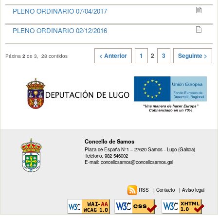
PLENO ORDINARIO 07/04/2017
PLENO ORDINARIO 02/12/2016
< Anterior
1
2
3
Seguinte >
Páxina
2
de 3, 28 contidos
Concello de Samos
Plaza de España N°1 – 27620 Samos - Lugo (Galicia)
Teléfono: 982 546002
E-mail: concellosamos@concellosamos.gal
RSS
|
Contacto
|
Aviso legal