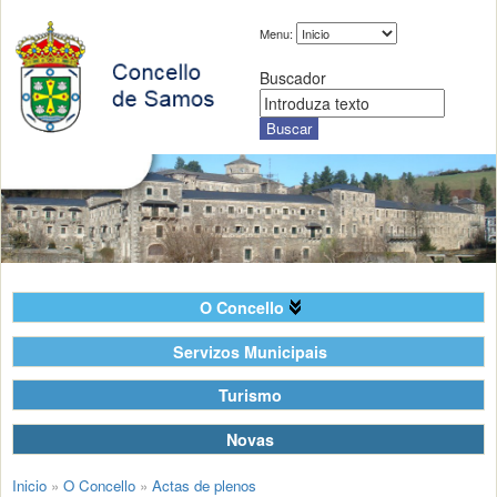
Menu:
Buscador
O Concello
Servizos Municipais
Turismo
Novas
Inicio
»
O Concello
»
Actas de plenos