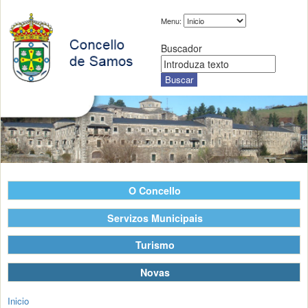
Menu:
Buscador
O Concello
Servizos Municipais
Turismo
Novas
Inicio