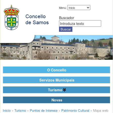
Menu:
Buscador
O Concello
Servizos Municipais
Turismo
Novas
Inicio
»
Turismo
»
Puntos de Interese
»
Patrimonio Cultural
»
Mapa web