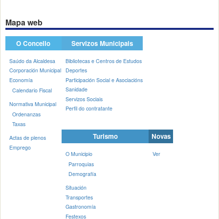
Mapa web
O Concello
Servizos Municipais
Saúdo da Alcaldesa
Bibliotecas e Centros de Estudos
Corporación Municipal
Deportes
Economía
Participación Social e Asociacións
Sanidade
Calendario Fiscal
Servizos Sociais
Normativa Municipal
Perfil do contratante
Ordenanzas
Taxas
Turismo
Novas
Actas de plenos
Emprego
O Municipio
Ver
Parroquias
Demografía
Situación
Transportes
Gastronomía
Festexos